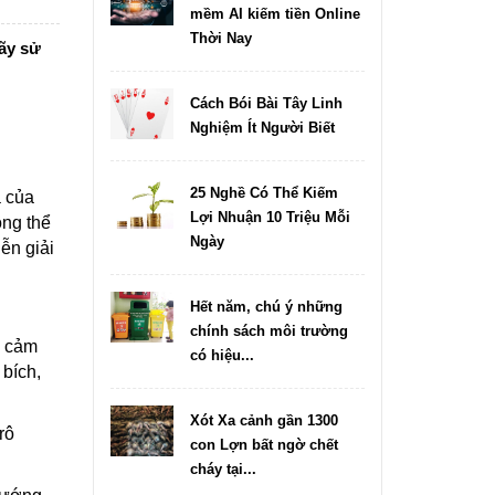
mềm AI kiếm tiền Online
Thời Nay
Hãy sử
Cách Bói Bài Tây Linh
Nghiệm Ít Người Biết
25 Nghề Có Thể Kiếm
a của
Lợi Nhuận 10 Triệu Mỗi
ông thể
Ngày
ễn giải
Hết năm, chú ý những
chính sách môi trường
h cảm
có hiệu...
 bích,
Xót Xa cảnh gần 1300
rô
con Lợn bất ngờ chết
cháy tại...