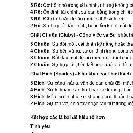
5 Rô
: Cơ hội nhỏ trong tài chính, nhưng không b
4 Rô
: Ổn định tài chính, sự cân bằng trong chi tiê
3 Rô
: Đầu tư hoặc dự án mới có thể sinh lợi.
2 Rô
: Sự hợp tác tài chính, hoặc tìm kiếm một đố
Chất Chuồn (Clubs) - Công việc và Sự phát tr
5 Chuồn
: Sự đổi mới, cải thiện kỹ năng hoặc tha
4 Chuồn
: Sự bền vững, sự ổn định trong công vi
3 Chuồn
: Bắt đầu một dự án mới hoặc một công 
2 Chuồn
: Sự hợp tác, liên kết hoặc một đối tác 
Chất Bích (Spades) - Khó khăn và Thử thách
5 Bích
: Sự căng thẳng, vấn đề cần phải đối mặt 
4 Bích
: Sự trì hoãn, cản trở hoặc sự không chắc
3 Bích
: Mâu thuẫn nhỏ, sự không đồng thuận ho
2 Bích
: Sự tan vỡ, chia tay hoặc rạn nứt trong m
Kết hợp các lá bài để hiểu rõ hơn
Tình yêu