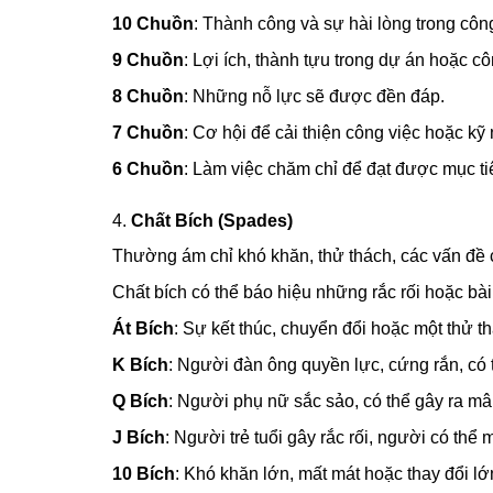
10 Chuồn
: Thành công và sự hài lòng trong công
9 Chuồn
: Lợi ích, thành tựu trong dự án hoặc cô
8 Chuồn
: Những nỗ lực sẽ được đền đáp.
7 Chuồn
: Cơ hội để cải thiện công việc hoặc kỹ
6 Chuồn
: Làm việc chăm chỉ để đạt được mục ti
4.
Chất Bích (Spades)
Thường ám chỉ khó khăn, thử thách, các vấn đề c
Chất bích có thể báo hiệu những rắc rối hoặc bà
Át Bích
: Sự kết thúc, chuyển đổi hoặc một thử t
K Bích
: Người đàn ông quyền lực, cứng rắn, có t
Q Bích
: Người phụ nữ sắc sảo, có thể gây ra mâ
J Bích
: Người trẻ tuổi gây rắc rối, người có thể 
10 Bích
: Khó khăn lớn, mất mát hoặc thay đổi lớ