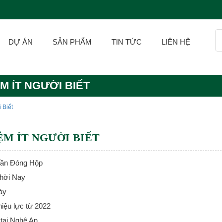
DỰ ÁN
SẢN PHẨM
TIN TỨC
LIÊN HỆ
M ÍT NGƯỜI BIẾT
 Biết
ỆM ÍT NGƯỜI BIẾT
Tần Đóng Hộp
Thời Nay
ày
iệu lực từ 2022
tại Nghệ An