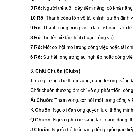
J Rô
: Người trẻ tuổi, đầy tiềm năng, có khả năng
10 Rô
: Thành công lớn về tài chính, sự ổn định v
9 Rô
: Thành công trong việc đầu tư hoặc các dự 
8 Rô
: Tin tức về tài chính hoặc công việc.
7 Rô
: Một cơ hội mới trong công việc hoặc tài ch
6 Rô
: Sự hài lòng trong sự nghiệp hoặc công việ
3.
Chất Chuồn (Clubs)
Tượng trưng cho tham vọng, năng lượng, sáng t
Chất chuồn thường ám chỉ về sự phát triển, công
Át Chuồn
: Tham vọng, cơ hội mới trong công vi
K Chuồn
: Người đàn ông quyền lực, thông min
Q Chuồn
: Người phụ nữ sáng tạo, năng động, th
J Chuồn
: Người trẻ tuổi năng động, giỏi giao tiế