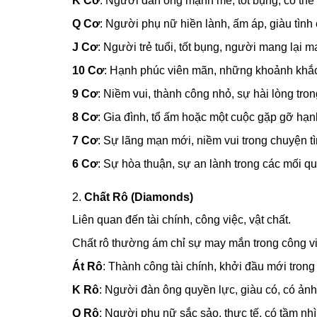
K Cơ
: Người đàn ông mạnh mẽ, tốt bụng, có thể
Q Cơ
: Người phụ nữ hiền lành, ấm áp, giàu tình
J Cơ
: Người trẻ tuổi, tốt bụng, người mang lại 
10 Cơ
: Hạnh phúc viên mãn, những khoảnh khắc
9 Cơ
: Niềm vui, thành công nhỏ, sự hài lòng tro
8 Cơ
: Gia đình, tổ ấm hoặc một cuộc gặp gỡ hạn
7 Cơ
: Sự lãng mạn mới, niềm vui trong chuyện t
6 Cơ
: Sự hòa thuận, sự an lành trong các mối q
2.
Chất Rô (Diamonds)
Liên quan đến tài chính, công việc, vật chất.
Chất rô thường ám chỉ sự may mắn trong công việ
Át Rô
: Thành công tài chính, khởi đầu mới trong
K Rô
: Người đàn ông quyền lực, giàu có, có ản
Q Rô
: Người phụ nữ sắc sảo, thực tế, có tầm nhìn