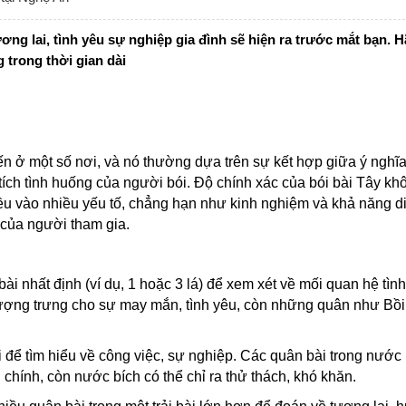
 tương lai, tình yêu sự nghiệp gia đình sẽ hiện ra trước mắt bạn. 
 trong thời gian dài
ến ở một số nơi, và nó thường dựa trên sự kết hợp giữa ý nghĩ
ích tình huống của người bói. Độ chính xác của bói bài Tây kh
iều vào nhiều yếu tố, chẳng hạn như kinh nghiệm và khả năng di
 của người tham gia.
ài nhất định (ví dụ, 1 hoặc 3 lá) để xem xét về mối quan hệ tìn
tượng trưng cho sự may mắn, tình yêu, còn những quân như Bồi
ài để tìm hiểu về công việc, sự nghiệp. Các quân bài trong nước 
chính, còn nước bích có thể chỉ ra thử thách, khó khăn.