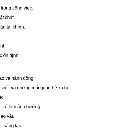
 trong công việc.
ật chất.
án tài chính.
ính.
c ổn định.
ạo và hành động.
 việc và những mối quan hệ xã hội.
ệc.
h, có tầm ảnh hưởng.
áo vát.
p, sáng tạo.