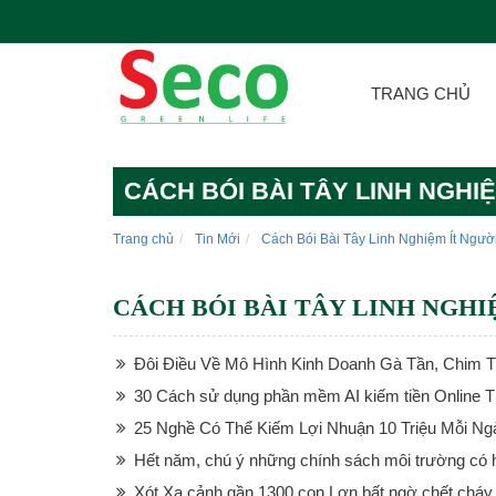
TRANG CHỦ
CÁCH BÓI BÀI TÂY LINH NGHIỆ
Trang chủ
Tin Mới
Cách Bói Bài Tây Linh Nghiệm Ít Người
CÁCH BÓI BÀI TÂY LINH NGHI
Đôi Điều Về Mô Hình Kinh Doanh Gà Tần, Chim 
30 Cách sử dụng phần mềm AI kiếm tiền Online 
25 Nghề Có Thể Kiếm Lợi Nhuận 10 Triệu Mỗi Ng
Hết năm, chú ý những chính sách môi trường có h
Xót Xa cảnh gần 1300 con Lợn bất ngờ chết cháy 