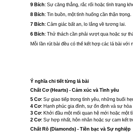
9 Bích
: Sự căng thẳng, rắc rối hoặc tình trạng k
8 Bích
: Tin buồn, một tình huống cần thận trọng.
7 Bích
: Cảm giác bất an, lo lắng về tương lai.
6 Bích
: Thử thách cần phải vượt qua hoặc sự th
Mỗi lần rút bài đều có thể kết hợp các lá bài vớ
Ý nghĩa chi tiết từng lá bài
Chất Cơ (Hearts) - Cảm xúc và Tình yêu
5 Cơ
: Sự giao tiếp trong tình yêu, những buổi hẹ
4 Cơ
: Hạnh phúc gia đình, sự ổn định và sự hòa
3 Cơ
: Khởi đầu một mối quan hệ mới hoặc một tìn
2 Cơ
: Sự hợp nhất, hôn nhân hoặc sự cam kết t
Chất Rô (Diamonds) - Tiền bạc và Sự nghiệp