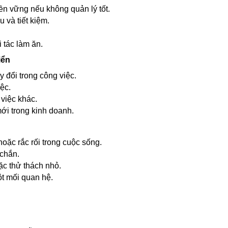
ền vững nếu không quản lý tốt.
u và tiết kiệm.
i tác làm ăn.
iển
y đổi trong công việc.
ệc.
việc khác.
mới trong kinh doanh.
hoặc rắc rối trong cuộc sống.
 chắn.
ặc thử thách nhỏ.
ột mối quan hệ.