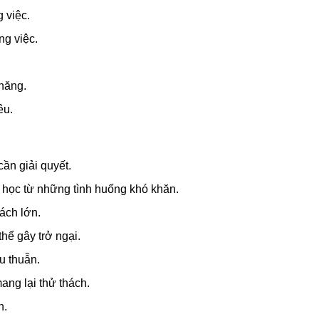
 việc.
ng việc.
 năng.
êu.
ần giải quyết.
i học từ những tình huống khó khăn.
hách lớn.
hể gây trở ngại.
u thuẫn.
mang lại thử thách.
n.