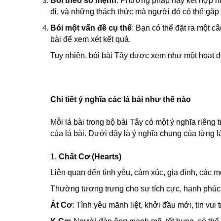
Bói theo số mệnh
: Phương pháp này kết hợp nh
đi, và những thách thức mà người đó có thể gặp 
Bói một vấn đề cụ thể
: Bạn có thể đặt ra một c
bài để xem xét kết quả.
Tuy nhiên, bói bài Tây được xem như một hoạt độ
Chi tiết ý nghĩa các lá bài như thế nào
Mỗi lá bài trong bộ bài Tây có một ý nghĩa riêng tr
của lá bài. Dưới đây là ý nghĩa chung của từng lá
1.
Chất Cơ (Hearts)
Liên quan đến tình yêu, cảm xúc, gia đình, các m
Thường tượng trưng cho sự tích cực, hạnh phúc
Át Cơ
: Tình yêu mãnh liệt, khởi đầu mới, tin vui 