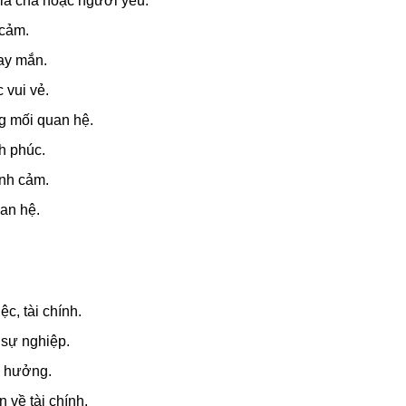
 là cha hoặc người yêu.
 cảm.
may mắn.
 vui vẻ.
ng mối quan hệ.
h phúc.
ình cảm.
uan hệ.
c, tài chính.
 sự nghiệp.
h hưởng.
 về tài chính.