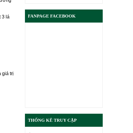
 hướng
FANPAGE FACEBOOK
 3 lá
giá trị
THỐNG KÊ TRUY CẬP