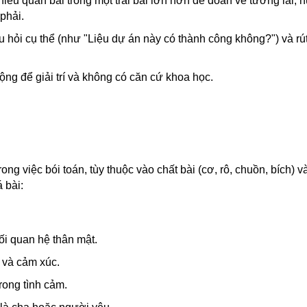
iều quân bài trong một trải bài lớn hơn để đoán về tương lai,
phải.
âu hỏi cụ thể (như "Liệu dự án này có thành công không?") và rút
ng để giải trí và không có căn cứ khoa học.
ong việc bói toán, tùy thuộc vào chất bài (cơ, rô, chuồn, bích) và 
 bài:
ối quan hệ thân mật.
 và cảm xúc.
trong tình cảm.