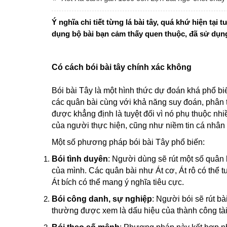
Ý nghĩa chi tiết từng lá bài tây, quá khứ hiện tại
dụng bộ bài bạn cảm thấy quen thuộc, đã sử dụng
Có cách bói bài tây chính xác không
Bói bài Tây là một hình thức dự đoán khá phổ bi
các quân bài cùng với khả năng suy đoán, phân t
được khẳng định là tuyệt đối vì nó phụ thuộc nh
của người thực hiện, cũng như niềm tin cá nhân
Một số phương pháp bói bài Tây phổ biến:
Bói tình duyên
: Người dùng sẽ rút một số quân b
của mình. Các quân bài như Át cơ, Át rô có thể 
Át bích có thể mang ý nghĩa tiêu cực.
Bói công danh, sự nghiệp
: Người bói sẽ rút b
thường được xem là dấu hiệu của thành công tài 