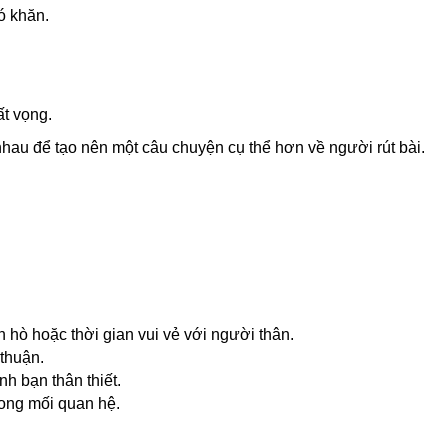
hó khăn.
ất vọng.
i nhau để tạo nên một câu chuyện cụ thể hơn về người rút bài.
n hò hoặc thời gian vui vẻ với người thân.
 thuận.
h bạn thân thiết.
rong mối quan hệ.