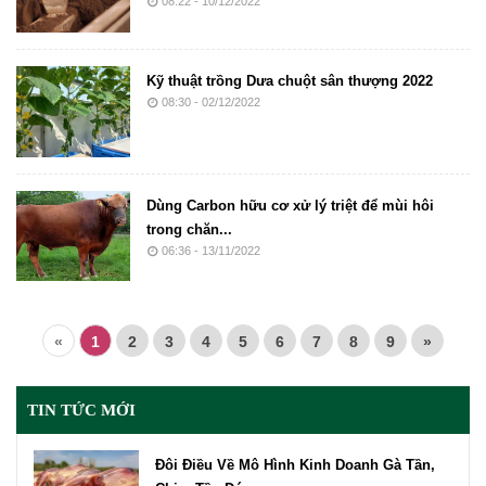
08:22 - 10/12/2022
Kỹ thuật trồng Dưa chuột sân thượng 2022
08:30 - 02/12/2022
Dùng Carbon hữu cơ xử lý triệt để mùi hôi
trong chăn...
06:36 - 13/11/2022
«
1
2
3
4
5
6
7
8
9
»
TIN TỨC MỚI
Đôi Điều Về Mô Hình Kinh Doanh Gà Tần,