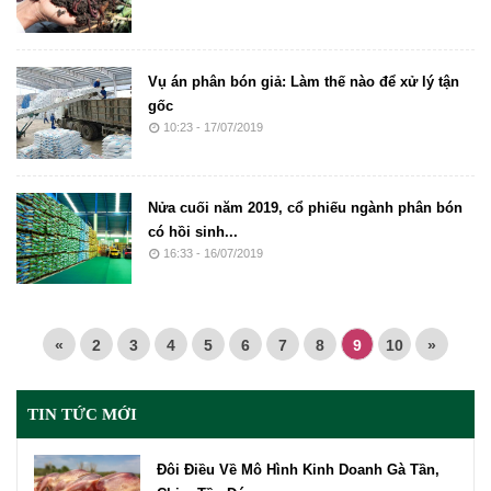
Vụ án phân bón giả: Làm thế nào để xử lý tận
gốc
10:23 - 17/07/2019
Nửa cuối năm 2019, cổ phiếu ngành phân bón
có hồi sinh...
16:33 - 16/07/2019
«
2
3
4
5
6
7
8
9
10
»
TIN TỨC MỚI
Đôi Điều Về Mô Hình Kinh Doanh Gà Tần,