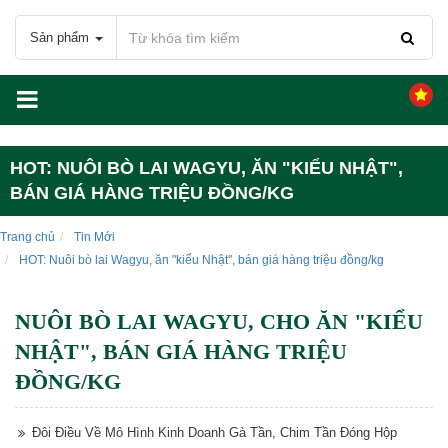
Sản phẩm
HOT: NUÔI BÒ LAI WAGYU, ĂN "KIỂU NHẬT",
BÁN GIÁ HÀNG TRIỆU ĐỒNG/KG
Trang chủ
Tin Mới
HOT: Nuôi bò lai Wagyu, ăn "kiểu Nhật", bán giá hàng triệu đồng/kg
NUÔI BÒ LAI WAGYU, CHO ĂN "KIỂU
NHẬT", BÁN GIÁ HÀNG TRIỆU
ĐỒNG/KG
Đôi Điều Về Mô Hình Kinh Doanh Gà Tần, Chim Tần Đóng Hộp