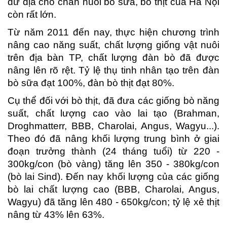
dư địa cho chăn nuôi bò sữa, bò thịt của Hà Nội
còn rất lớn.
Từ năm 2011 đến nay, thực hiện chương trình
nâng cao năng suất, chất lượng giống vật nuôi
trên địa bàn TP, chất lượng đàn bò đã được
nâng lên rõ rệt. Tỷ lệ thụ tinh nhân tạo trên đàn
bò sữa đạt 100%, đàn bò thịt đạt 80%.
Cụ thể đối với bò thịt, đã đưa các giống bò năng
suất, chất lượng cao vào lai tạo (Brahman,
Droghmatterr, BBB, Charolai, Angus, Wagyu...).
Theo đó đã nâng khối lượng trung bình ở giai
đoạn trưởng thành (24 tháng tuổi) từ 220 -
300kg/con (bò vàng) tăng lên 350 - 380kg/con
(bò lai Sind). Đến nay khối lượng của các giống
bò lai chất lượng cao (BBB, Charolai, Angus,
Wagyu) đã tăng lên 480 - 650kg/con; tỷ lệ xẻ thịt
nâng từ 43% lên 63%.