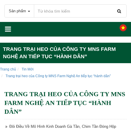
Sản phẩm
TRANG TRẠI HEO CỦA CÔNG TY MNS FARM
NGHỆ AN TIẾP TỤC “HÀNH DÂN”
Trang chủ
Tin Mới
Trang trại heo của Công ty MNS Farm Nghệ An tiếp tục “hành dân”
TRANG TRẠI HEO CỦA CÔNG TY MNS
FARM NGHỆ AN TIẾP TỤC “HÀNH
DÂN”
Đôi Điều Về Mô Hình Kinh Doanh Gà Tần, Chim Tần Đóng Hộp