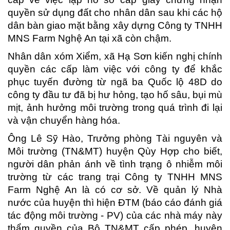
quyền sử dụng đất cho nhân dân sau khi các hộ
dân bàn giao mặt bằng xây dựng Công ty TNHH
MNS Farm Nghệ An tại xã còn chậm.
Nhân dân xóm Xiểm, xã Hạ Sơn kiến nghị chính
quyền các cấp làm việc với công ty để khắc
phục tuyến đường từ ngã ba Quốc lộ 48D do
công ty đầu tư đã bị hư hỏng, tạo hố sâu, bụi mù
mịt, ảnh hưởng môi trường trong quá trình đi lại
và vận chuyển hàng hóa.
Ông Lê Sỹ Hào, Trưởng phòng Tài nguyên và
Môi trường (TN&MT) huyện Qùy Hợp cho biết,
người dân phản ánh về tình trạng ô nhiễm môi
trường từ các trang trại Công ty TNHH MNS
Farm Nghệ An là có cơ sở. Về quản lý Nhà
nước của huyện thì hiện ĐTM (báo cáo đánh giá
tác động môi trường - PV) của các nhà máy này
thẩm quyền của Bộ TN&MT cấp phép, huyện