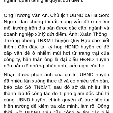
ngành quan tâm giải quyết dứt điểm.
Ông Trương Văn An, Chủ tịch UBND xã Hạ Sơn:
Người dân chúng tôi rất mong vấn đề ô nhiễm
môi trường trên địa bàn được các cấp, ngành và
doanh nghiệp xử lý dứt điểm. Ảnh: Xuân Thống
Trưởng phòng TN&MT huyện Qùy Hợp cho biết
thêm: Gần đây, tại kỳ họp HĐND huyện có đề
cấp vấn đề ô nhiễm mùi hơi từ trang trại của
công ty, bản thân ông là đại biểu HĐND huyện
nên nắm rõ những phản ánh, kiến nghị của họ.
Nhận được phản ánh của cử tri, UBND huyện
đã nhiều lần xuống thực tế và có nhiều văn bản,
báo cáo Sở TN&MT, sau đó sở đã nhiều lần
thành lập tổ công tác do 1 phó giám đốc chủ trì
cùng UBND huyện, chính quyền xã trực tiếp tại
hiện trường để kiểm tra xác minh, làm rõ. Đồng
thời, Sở TN&MT yêu cầu công ty tìm các giải