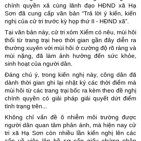
chính quyền xã cùng lãnh đạo HĐND xã Hạ
Sơn đã cung cấp văn bản “Trả lời ý kiến, kiến
nghị của cử tri trước kỳ họp thứ II - HĐND xã”.
Tại văn bản này, cử tri xóm Xiểm có nêu, mùi hôi
thối từ trang trại heo thời gian gần đây diễn ra
thường xuyên với mùi hôi ở cường độ rõ ràng và
mùi nặng, đã làm ảnh hưởng đến sức khỏe,
sinh hoạt của người dân.
Đáng chú ý, trong kiến nghị này, công dân đã
dành thời gian ghi lại nhật ký các thời điểm mà
mùi hôi từ các trang trại bốc ra kèm theo đề nghị
chính quyền có giải pháp giải quyết dứt điểm
tình trạng trên...
Không chỉ vấn đề ô nhiễm môi trường được
người dân quan tâm phản ánh, mà hiện nay cử
tri xã Hạ Sơn còn nhiều lần kiến nghị lên các
cấp về việc lập hồ sơ cấp giấy chứng nhận