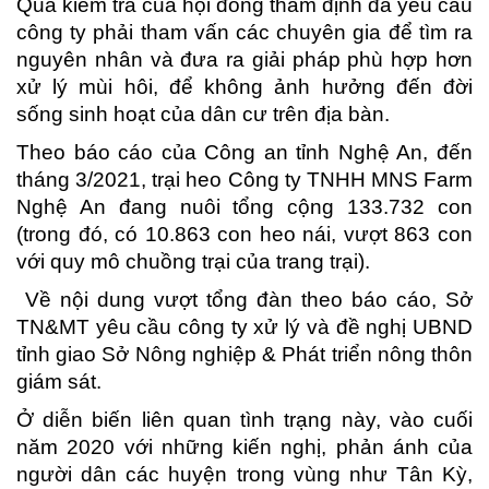
Qua kiểm tra của hội đồng thẩm định đã yêu cầu
công ty phải tham vấn các chuyên gia để tìm ra
nguyên nhân và đưa ra giải pháp phù hợp hơn
xử lý mùi hôi, để không ảnh hưởng đến đời
sống sinh hoạt của dân cư trên địa bàn.
Theo báo cáo của Công an tỉnh Nghệ An, đến
tháng 3/2021, trại heo Công ty TNHH MNS Farm
Nghệ An đang nuôi tổng cộng 133.732 con
(trong đó, có 10.863 con heo nái, vượt 863 con
với quy mô chuồng trại của trang trại).
Về nội dung vượt tổng đàn theo báo cáo, Sở
TN&MT yêu cầu công ty xử lý và đề nghị UBND
tỉnh giao Sở Nông nghiệp & Phát triển nông thôn
giám sát.
Ở diễn biến liên quan tình trạng này, vào cuối
năm 2020 với những kiến nghị, phản ánh của
người dân các huyện trong vùng như Tân Kỳ,